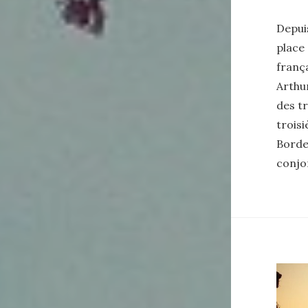
Depui
place
franç
Arthur
des t
trois
Bordea
conjo