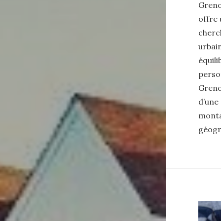
Grenob
offre 
cherc
urbai
équili
perso
Grenob
d’une 
montag
géogr