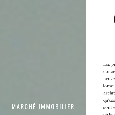
Les p
conce
neuves
lorsqu
archit
qu’ess
MARCHÉ IMMOBILIER
sont 
où le 