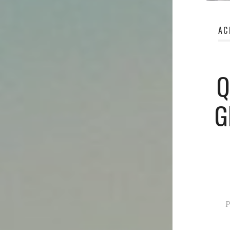
AC
Q
G
P