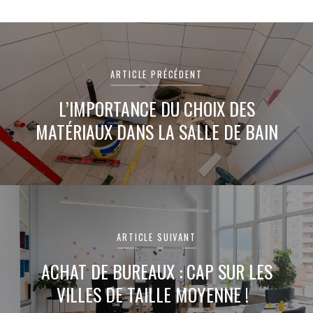
Navigation
de
ARTICLE PRÉCÉDENT
l’article
L’IMPORTANCE DU CHOIX DES
MATÉRIAUX DANS LA SALLE DE BAIN
ARTICLE SUIVANT
ACHAT DE BUREAUX : CAP SUR LES
VILLES DE TAILLE MOYENNE !