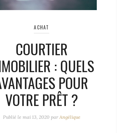
ACHAT
COURTIER
MMOBILIER : QUELS
AVANTAGES POUR
VOTRE PRÊT ?
Publié le
mai 13, 2020
par
Angélique