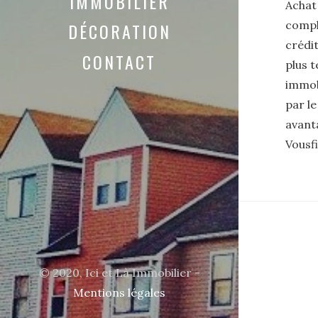
IMMOBILIER
Achat
compl
DÉCORATION
crédit
CONTACT
plus t
immob
par le
avant
Vousfi
Pa
© 2020, Ici et Là Immobilier -
de
Mentions légales