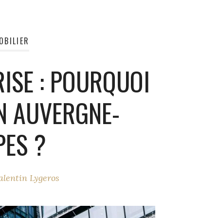
OBILIER
ISE : POURQUOI
N AUVERGNE-
PES ?
alentin Lygeros